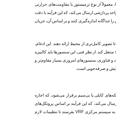
ما دارد. این سنسورها، معمولاً از نوع ترمیستور یا مقاومت‌های حرارتی
احد پردازشی ارسال می‌کند، که این فرآیند با دقت
ک هتل، سنسورها می‌توانند دمای هر اتاق را جداگانه اندازه‌گیری کنند و بر اساس آن، جریان
صویر کامل‌تری از محیط ارائه دهند. این ادغام،
اجازه می‌دهد تا ترموستات واکنش‌های هوشمندانه‌تری نشان دهد؛ مثلاً اگر سنسور تشخیص دهد که اتاق خالی است، سیستم را به حالت standby منتقل کند. از نظر فنی، این سنسورها باید کالیبره
اً در زمان نصب ترموستات VRF انجام می‌شود. با پیشرفت در مواد و فناوری، سنسورهای امروزی بسیار مقاوم‌تر و
آسایش و صرفه‌جویی است.
 طریق شبکه‌های کابلی یا بی‌سیم برقرار می‌شود، که اجازه
ال می‌کند، که این فرآیند بر اساس پروتکل‌های
استاندارد صنعتی انجام می‌گیرد. برای مثال، در یک ساختمان تجاری، ترموستات می‌تواند اطلاعات دما را از سنسورها دریافت کرده و آن‌ها را به سیستم مرکزی VRF بفرستد تا تنظیمات لازم