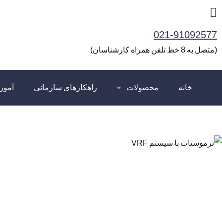
رش
ه
021-91092577
حتوا
(متصل به 8 خط تلفن همراه کارشناسان)
خانه
محصولات
راهکارهای سازمانی
آمو