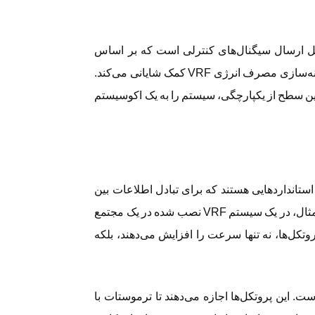
مل ارسال سیگنال‌های کنترلی است که بر اساس
الگوریتم‌های هوشمند، تنظیمات را بهینه می‌کنند. همچنین، با ادغام فناوری IoT، ارتباط می‌تواند از طریق اینترنت صورت گیرد، که این امر به بهینه‌سازی مصرف انرژی VRF کمک شایانی می‌کند.
این سطح از یکپارچگی، سیستم را به یک اکوسیستم
کل‌های ارتباطی در ترموستات با سیستم VRF، پایه‌ای برای انتقال امن و کارآمد داده‌ها هستند. این پروتکل‌ها، مانند BACnet یا Modbus، استانداردهایی هستند که برای تبادل اطلاعات بین
دستگاه‌ها طراحی شده‌اند. در عمل، این پروتکل‌ها اطمینان می‌دهند که داده‌ها بدون تاخیر منتقل شوند و خطاهای احتمالی به حداقل برسد. برای مثال، در یک سیستم VRF نصب شده در یک مجتمع
 این پروتکل‌ها، نه تنها سرعت را افزایش می‌دهند، بلکه
Zigbe یا Wi-Fi، امکان ارتباط بی‌سیم را فراهم می‌کنند که برای نصب ترموستات VRF بسیار مفید است. این پروتکل‌ها اجازه می‌دهند تا ترموستات با