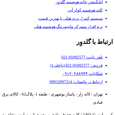
اپلیکیشن خانه هوشمند گلدوِر
کلید هوشمند کولر آبی
سیستم کنترل تردد هتلی با بهترین قیمت
نرم افزار متمرکز مانیتورینگ هوشمند هتلی
ارتباط با گلدوِر
تلفن ثابت: 91092577-021
فروش: 91092577-021 (داخلی1)
شکایات: ۰۹۱۲۰۲۸۸۹۴۴
ارتباط در واتساپ: 09932997214
تهران - لاله زار - پاساژ بوشهری - طبقه 1- پلاک62 - کالای برق
قبادی
کپی رایت © 1403 | کلیه حقوق مادی و معنوی این سایت متعلق به