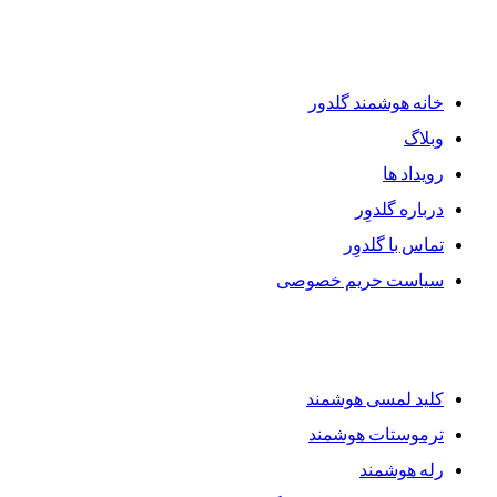
دسترسی سریع
خانه هوشمند گلدور
وبلاگ
رویداد ها
درباره گلدوِر
تماس با گلدوِر
سیاست حریم خصوصی
محصولات گلدوِر
کلید لمسی هوشمند
ترموستات هوشمند
رله هوشمند