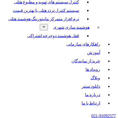
کنترل سیستم های تهویه و مطبوع هتلی
سیستم کنترل تردد هتلی با بهترین قیمت
نرم افزار متمرکز مانیتورینگ هوشمند هتلی
هوشمند سازی شهری
قفل هوشمند دوچرخه اشتراکی
راهکارهای سازمانی
آموزش
خرید از نمایندگان
رویداد ها
وبلاگ
دانلود سنتر
درباره ما
ارتباط با ما
021-91092577