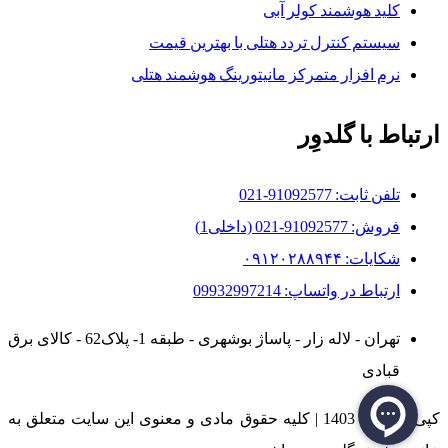
کلید هوشمند کولر آبی
سیستم کنترل تردد هتلی با بهترین قیمت
نرم افزار متمرکز مانیتورینگ هوشمند هتلی
ارتباط با گلدوِر
تلفن ثابت: 91092577-021
فروش: 91092577-021 (داخلی1)
شکایات: ۰۹۱۲۰۲۸۸۹۴۴
ارتباط در واتساپ: 09932997214
تهران - لاله زار - پاساژ بوشهری - طبقه 1- پلاک62 - کالای برق
قبادی
کپی رایت © 1403 | کلیه حقوق مادی و معنوی این سایت متعلق به