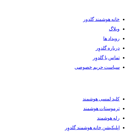
دسترسی سریع
خانه هوشمند گلدور
وبلاگ
رویداد ها
درباره گلدوِر
تماس با گلدوِر
سیاست حریم خصوصی
محصولات گلدوِر
کلید لمسی هوشمند
ترموستات هوشمند
رله هوشمند
اپلیکیشن خانه هوشمند گلدوِر