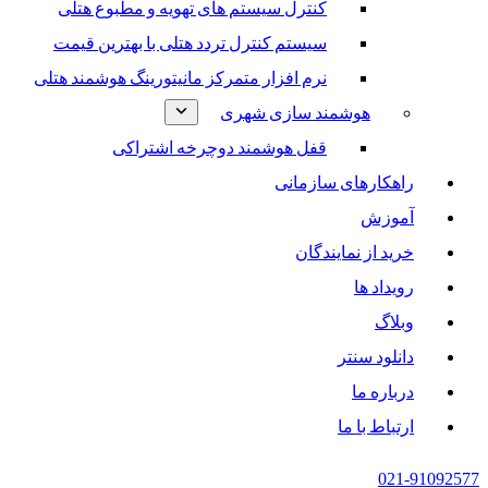
کنترل سیستم های تهویه و مطبوع هتلی
سیستم کنترل تردد هتلی با بهترین قیمت
نرم افزار متمرکز مانیتورینگ هوشمند هتلی
هوشمند سازی شهری
قفل هوشمند دوچرخه اشتراکی
راهکارهای سازمانی
آموزش
خرید از نمایندگان
رویداد ها
وبلاگ
دانلود سنتر
درباره ما
ارتباط با ما
021-91092577