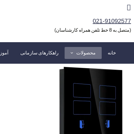
رش
ه
021-91092577
حتوا
(متصل به 8 خط تلفن همراه کارشناسان)
خانه
محصولات
راهکارهای سازمانی
آمو