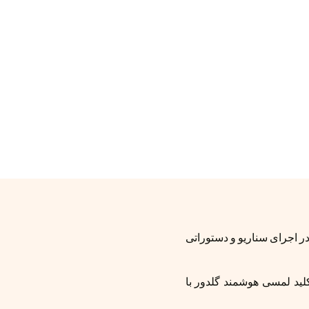
ر اجرای سناریو و دستوراتی
کلید لمسی هوشمند گلدور با