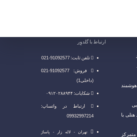
ارتباط با گلدوِر
تلفن ثابت: 91092577-021
فروش: 91092577-021
(داخلی1)
هوشمند
شکایات: ۰۹۱۲۰۲۸۸۹۴۴
بی
ارتباط در واتساپ:
هتلی با
09932997214
تهران - لاله زار - پاساژ
مرکز