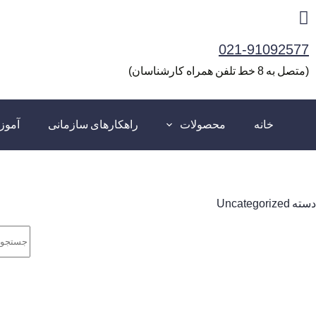
رش
ه
021-91092577
حتوا
(متصل به 8 خط تلفن همراه کارشناسان)
خانه
محصولات
راهکارهای سازمانی
آمو
دسته
Uncategorized
بدون
نتیجه