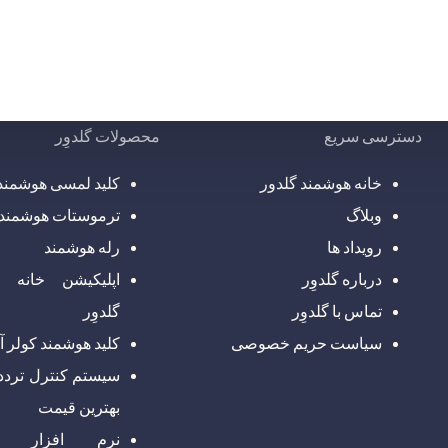
دسترسی سریع
محصولات گلدوِر
خانه هوشمند گلدور
کلید لمسی هوشمند
وبلاگ
ترموستات هوشمند
رویداد ها
رله هوشمند
درباره گلدوِر
اپلیکیشن خانه 
تماس با گلدوِر
گلدوِر
سیاست حریم خصوصی
کلید هوشمند کولر آ
سیستم کنترل تردد 
بهترین قیمت
نرم افزار مت