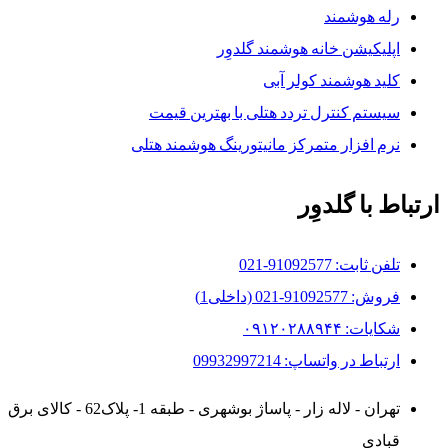
رله هوشمند
اپلیکیشن خانه هوشمند گلدوِر
کلید هوشمند کولر آبی
سیستم کنترل تردد هتلی با بهترین قیمت
نرم افزار متمرکز مانیتورینگ هوشمند هتلی
ارتباط با گلدوِر
تلفن ثابت: 91092577-021
فروش: 91092577-021 (داخلی1)
شکایات: ۰۹۱۲۰۲۸۸۹۴۴
ارتباط در واتساپ: 09932997214
تهران - لاله زار - پاساژ بوشهری - طبقه 1- پلاک62 - کالای برق
قبادی