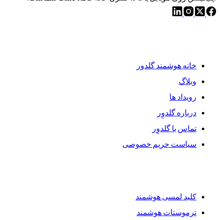
دسترسی سریع
خانه هوشمند گلدور
وبلاگ
رویداد ها
درباره گلدوِر
تماس با گلدوِر
سیاست حریم خصوصی
محصولات گلدوِر
کلید لمسی هوشمند
ترموستات هوشمند