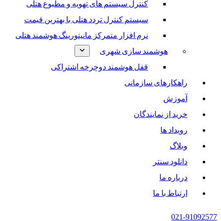
کنترل سیستم های تهویه و مطبوع هتلی
سیستم کنترل تردد هتلی با بهترین قیمت
نرم افزار متمرکز مانیتورینگ هوشمند هتلی
هوشمند سازی شهری
قفل هوشمند دوچرخه اشتراکی
راهکارهای سازمانی
آموزش
خرید از نمایندگان
رویداد ها
وبلاگ
دانلود سنتر
درباره ما
ارتباط با ما
021-91092577