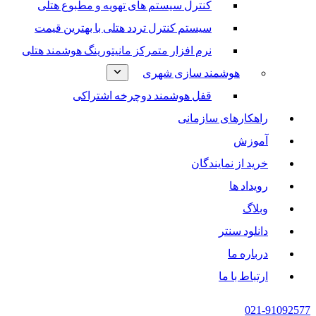
کنترل سیستم های تهویه و مطبوع هتلی
سیستم کنترل تردد هتلی با بهترین قیمت
نرم افزار متمرکز مانیتورینگ هوشمند هتلی
هوشمند سازی شهری
قفل هوشمند دوچرخه اشتراکی
راهکارهای سازمانی
آموزش
خرید از نمایندگان
رویداد ها
وبلاگ
دانلود سنتر
درباره ما
ارتباط با ما
021-91092577