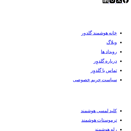
دسترسی سریع
خانه هوشمند گلدور
وبلاگ
رویداد ها
درباره گلدوِر
تماس با گلدوِر
سیاست حریم خصوصی
محصولات گلدوِر
کلید لمسی هوشمند
ترموستات هوشمند
رله هوشمند