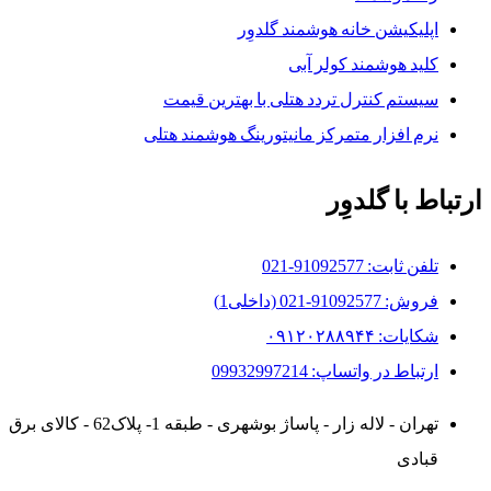
اپلیکیشن خانه هوشمند گلدوِر
کلید هوشمند کولر آبی
سیستم کنترل تردد هتلی با بهترین قیمت
نرم افزار متمرکز مانیتورینگ هوشمند هتلی
ارتباط با گلدوِر
تلفن ثابت: 91092577-021
فروش: 91092577-021 (داخلی1)
شکایات: ۰۹۱۲۰۲۸۸۹۴۴
ارتباط در واتساپ: 09932997214
تهران - لاله زار - پاساژ بوشهری - طبقه 1- پلاک62 - کالای برق
قبادی