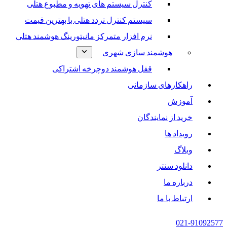
کنترل سیستم های تهویه و مطبوع هتلی
سیستم کنترل تردد هتلی با بهترین قیمت
نرم افزار متمرکز مانیتورینگ هوشمند هتلی
هوشمند سازی شهری
قفل هوشمند دوچرخه اشتراکی
راهکارهای سازمانی
آموزش
خرید از نمایندگان
رویداد ها
وبلاگ
دانلود سنتر
درباره ما
ارتباط با ما
021-91092577