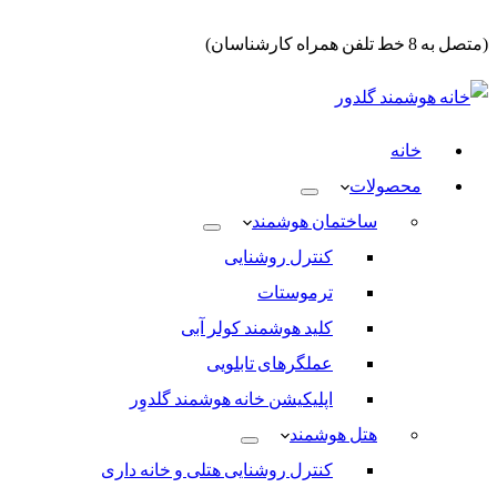
(متصل به 8 خط تلفن همراه کارشناسان)
خانه
محصولات
ساختمان هوشمند
کنترل روشنایی
ترموستات
کلید هوشمند کولر آبی
عملگرهای تابلویی
اپلیکیشن خانه هوشمند گلدوِر
هتل هوشمند
کنترل روشنایی هتلی و خانه داری