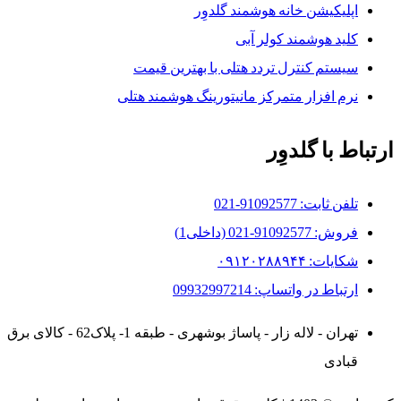
اپلیکیشن خانه هوشمند گلدوِر
کلید هوشمند کولر آبی
سیستم کنترل تردد هتلی با بهترین قیمت
نرم افزار متمرکز مانیتورینگ هوشمند هتلی
ارتباط با گلدوِر
تلفن ثابت: 91092577-021
فروش: 91092577-021 (داخلی1)
شکایات: ۰۹۱۲۰۲۸۸۹۴۴
ارتباط در واتساپ: 09932997214
تهران - لاله زار - پاساژ بوشهری - طبقه 1- پلاک62 - کالای برق
قبادی