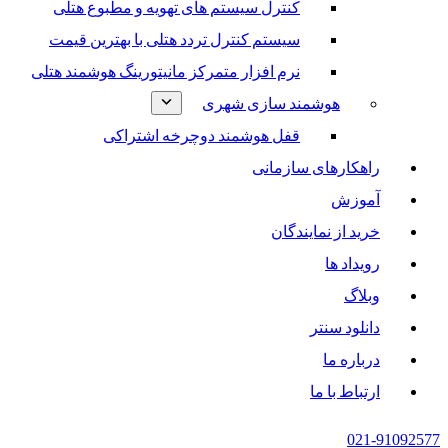
کنترل سیستم های تهویه و مطبوع هتلی
سیستم کنترل تردد هتلی با بهترین قیمت
نرم افزار متمرکز مانیتورینگ هوشمند هتلی
هوشمند سازی شهری
قفل هوشمند دوچرخه اشتراکی
راهکارهای سازمانی
آموزش
خرید از نمایندگان
رویداد ها
وبلاگ
دانلود سنتر
درباره ما
ارتباط با ما
021-91092577