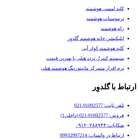
کلید لمسی هوشمند
ترموستات هوشمند
رله هوشمند
اپلیکیشن خانه هوشمند گلدوِر
کلید هوشمند کولر آبی
سیستم کنترل تردد هتلی با بهترین قیمت
نرم افزار متمرکز مانیتورینگ هوشمند هتلی
ارتباط با گلدوِر
تلفن ثابت: 91092577-021
فروش: 91092577-021 (داخلی1)
شکایات: ۰۹۱۲۰۲۸۸۹۴۴
ارتباط در واتساپ: 09932997214