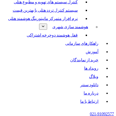
کنترل سیستم های تهویه و مطبوع هتلی
سیستم کنترل تردد هتلی با بهترین قیمت
نرم افزار متمرکز مانیتورینگ هوشمند هتلی
هوشمند سازی شهری
قفل هوشمند دوچرخه اشتراکی
راهکارهای سازمانی
آموزش
خرید از نمایندگان
رویداد ها
وبلاگ
دانلود سنتر
درباره ما
ارتباط با ما
021-91092577