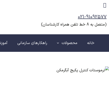
رش
ه
021-91092577
حتوا
(متصل به 8 خط تلفن همراه کارشناسان)
خانه
محصولات
راهکارهای سازمانی
آموز