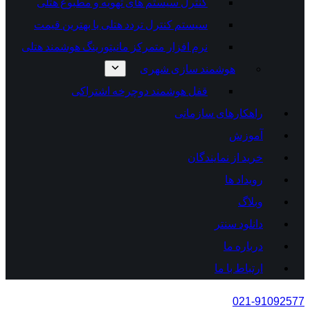
کنترل سیستم های تهویه و مطبوع هتلی
سیستم کنترل تردد هتلی با بهترین قیمت
نرم افزار متمرکز مانیتورینگ هوشمند هتلی
هوشمند سازی شهری
قفل هوشمند دوچرخه اشتراکی
راهکارهای سازمانی
آموزش
خرید از نمایندگان
رویداد ها
وبلاگ
دانلود سنتر
درباره ما
ارتباط با ما
021-91092577