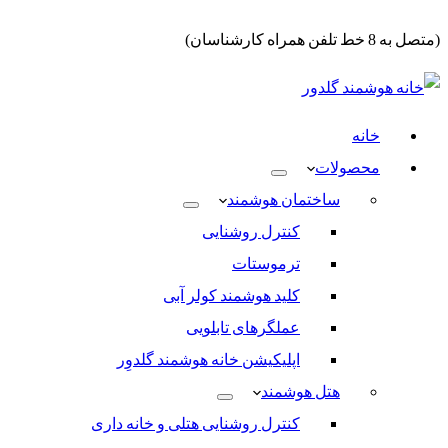
(متصل به 8 خط تلفن همراه کارشناسان)
خانه
محصولات
ساختمان هوشمند
کنترل روشنایی
ترموستات
کلید هوشمند کولر آبی
عملگرهای تابلویی
اپلیکیشن خانه هوشمند گلدوِر
هتل هوشمند
کنترل روشنایی هتلی و خانه داری