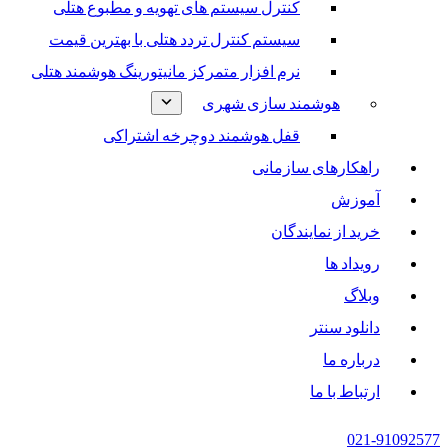
کنترل سیستم های تهویه و مطبوع هتلی
سیستم کنترل تردد هتلی با بهترین قیمت
نرم افزار متمرکز مانیتورینگ هوشمند هتلی
هوشمند سازی شهری
قفل هوشمند دوچرخه اشتراکی
راهکارهای سازمانی
آموزش
خرید از نمایندگان
رویداد ها
وبلاگ
دانلود سنتر
درباره ما
ارتباط با ما
021-91092577