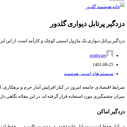
دزدگیر پرتابل دیواری گلدور
دزدگیر پرتابل دیواری بک ماژول امنیتی کوچک و کارآمد است. از این ابز
goldware
1401-08-25
سیستم های امنیتی هوشمند
شرایط اقتصادی جامعه امروز در کنار افزایش آمار جرم و بزهکاری، ا
میزان چشمگیری مورد استفاده قرار گرفته اند. در این مقاله نگاهی داری
دزدگیر اماکن
در کنار حفظ امنیت وسایل نقلیه (خودرو، موتورسیکلت و …، حفظ امنیت 