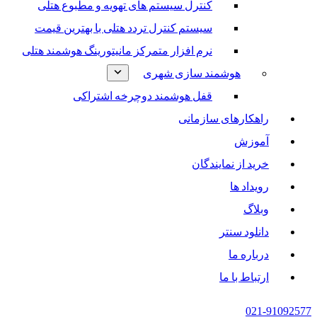
کنترل سیستم های تهویه و مطبوع هتلی
سیستم کنترل تردد هتلی با بهترین قیمت
نرم افزار متمرکز مانیتورینگ هوشمند هتلی
هوشمند سازی شهری
قفل هوشمند دوچرخه اشتراکی
راهکارهای سازمانی
آموزش
خرید از نمایندگان
رویداد ها
وبلاگ
دانلود سنتر
درباره ما
ارتباط با ما
021-91092577