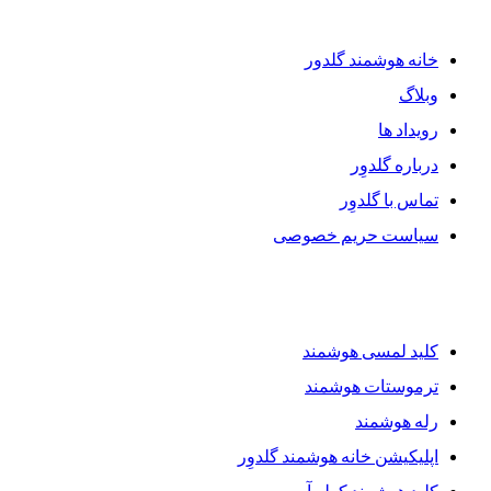
دسترسی سریع
خانه هوشمند گلدور
وبلاگ
رویداد ها
درباره گلدوِر
تماس با گلدوِر
سیاست حریم خصوصی
محصولات گلدوِر
کلید لمسی هوشمند
ترموستات هوشمند
رله هوشمند
اپلیکیشن خانه هوشمند گلدوِر