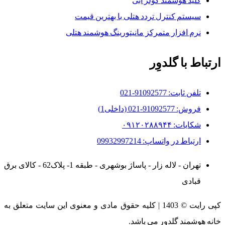
کلید هوشمند کولر آبی
سیستم کنترل تردد هتلی با بهترین قیمت
نرم افزار متمرکز مانیتورینگ هوشمند هتلی
ارتباط با گلدوِر
تلفن ثابت: 91092577-021
فروش: 91092577-021 (داخلی1)
شکایات: ۰۹۱۲۰۲۸۸۹۴۴
ارتباط در واتساپ: 09932997214
تهران - لاله زار - پاساژ بوشهری - طبقه 1- پلاک62 - کالای برق
قبادی
کپی رایت © 1403 | کلیه حقوق مادی و معنوی این سایت متعلق به
خانه هوشمند گلدوِر می باشد.