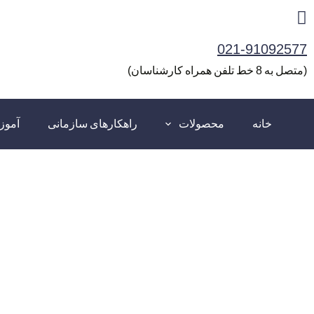
رش
ه
021-91092577
حتوا
(متصل به 8 خط تلفن همراه کارشناسان)
خانه
محصولات
راهکارهای سازمانی
آمو