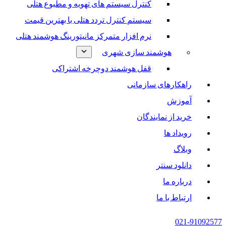
کنترل سیستم های تهویه و مطبوع هتلی
سیستم کنترل تردد هتلی با بهترین قیمت
نرم افزار متمرکز مانیتورینگ هوشمند هتلی
هوشمند سازی شهری
قفل هوشمند دوچرخه اشتراکی
راهکارهای سازمانی
آموزش
خرید از نمایندگان
رویداد ها
وبلاگ
دانلود سنتر
درباره ما
ارتباط با ما
021-91092577