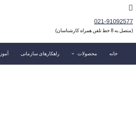
رش
ه
021-91092577
حتوا
(متصل به 8 خط تلفن همراه کارشناسان)
خانه
محصولات
راهکارهای سازمانی
آمو