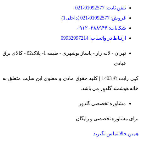
تلفن ثابت: 91092577-021
فروش: 91092577-021 (داخلی1)
شکایات: ۰۹۱۲۰۲۸۸۹۴۴
ارتباط در واتساپ: 09932997214
تهران - لاله زار - پاساژ بوشهری - طبقه 1- پلاک62 - کالای برق
قبادی
کپی رایت © 1403 | کلیه حقوق مادی و معنوی این سایت متعلق به
خانه هوشمند گلدوِر می باشد.
مشاوره تخصصی گلدوِر
برای مشاوره تخصصی و رایگان
همین حالا تماس بگیرید