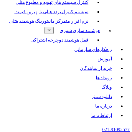
کنترل سیستم های تهویه و مطبوع هتلی
سیستم کنترل تردد هتلی با بهترین قیمت
نرم افزار متمرکز مانیتورینگ هوشمند هتلی
هوشمند سازی شهری
قفل هوشمند دوچرخه اشتراکی
راهکارهای سازمانی
آموزش
خرید از نمایندگان
رویداد ها
وبلاگ
دانلود سنتر
درباره ما
ارتباط با ما
021-91092577