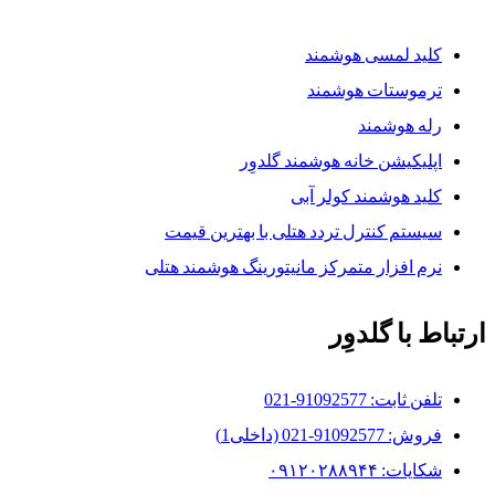
کلید لمسی هوشمند
ترموستات هوشمند
رله هوشمند
اپلیکیشن خانه هوشمند گلدوِر
کلید هوشمند کولر آبی
سیستم کنترل تردد هتلی با بهترین قیمت
نرم افزار متمرکز مانیتورینگ هوشمند هتلی
ارتباط با گلدوِر
تلفن ثابت: 91092577-021
فروش: 91092577-021 (داخلی1)
شکایات: ۰۹۱۲۰۲۸۸۹۴۴