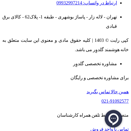
ارتباط در واتساپ: 09932997214
تهران - لاله زار - پاساژ بوشهری - طبقه 1- پلاک62 - کالای برق
قبادی
کپی رایت © 1403 | کلیه حقوق مادی و معنوی این سایت متعلق به
خانه هوشمند گلدوِر می باشد.
مشاوره تخصصی گلدوِر
برای مشاوره تخصصی و رایگان
همین حالا تماس بگیرید
021-91092577
متصل به 8 خط تلفن همراه کارشناسان
تماس با واحد فروش