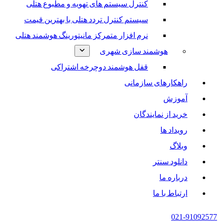
کنترل سیستم های تهویه و مطبوع هتلی
سیستم کنترل تردد هتلی با بهترین قیمت
نرم افزار متمرکز مانیتورینگ هوشمند هتلی
هوشمند سازی شهری
قفل هوشمند دوچرخه اشتراکی
راهکارهای سازمانی
آموزش
خرید از نمایندگان
رویداد ها
وبلاگ
دانلود سنتر
درباره ما
ارتباط با ما
021-91092577