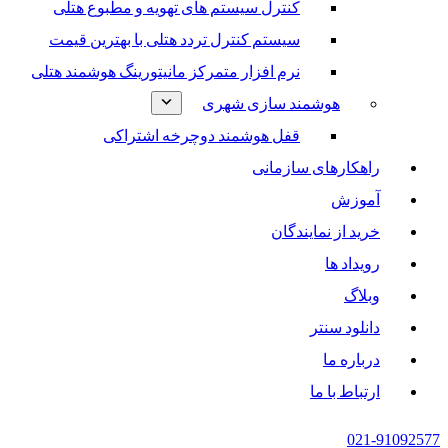
کنترل سیستم های تهویه و مطبوع هتلی
سیستم کنترل تردد هتلی با بهترین قیمت
نرم افزار متمرکز مانیتورینگ هوشمند هتلی
هوشمند سازی شهری
قفل هوشمند دوچرخه اشتراکی
راهکارهای سازمانی
آموزش
خرید از نمایندگان
رویداد ها
وبلاگ
دانلود سنتر
درباره ما
ارتباط با ما
021-91092577