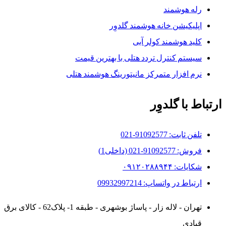
رله هوشمند
اپلیکیشن خانه هوشمند گلدوِر
کلید هوشمند کولر آبی
سیستم کنترل تردد هتلی با بهترین قیمت
نرم افزار متمرکز مانیتورینگ هوشمند هتلی
ارتباط با گلدوِر
تلفن ثابت: 91092577-021
فروش: 91092577-021 (داخلی1)
شکایات: ۰۹۱۲۰۲۸۸۹۴۴
ارتباط در واتساپ: 09932997214
تهران - لاله زار - پاساژ بوشهری - طبقه 1- پلاک62 - کالای برق
قبادی