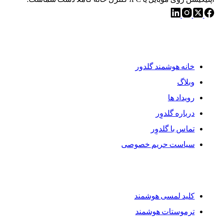
دسترسی سریع
خانه هوشمند گلدور
وبلاگ
رویداد ها
درباره گلدوِر
تماس با گلدوِر
سیاست حریم خصوصی
محصولات گلدوِر
کلید لمسی هوشمند
ترموستات هوشمند