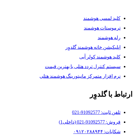
محصولات گلدوِر
کلید لمسی هوشمند
ترموستات هوشمند
رله هوشمند
اپلیکیشن خانه هوشمند گلدوِر
کلید هوشمند کولر آبی
سیستم کنترل تردد هتلی با بهترین قیمت
نرم افزار متمرکز مانیتورینگ هوشمند هتلی
ارتباط با گلدوِر
تلفن ثابت: 91092577-021
فروش: 91092577-021 (داخلی1)
شکایات: ۰۹۱۲۰۲۸۸۹۴۴