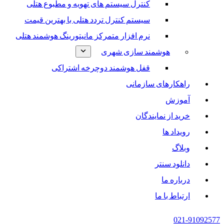
کنترل سیستم های تهویه و مطبوع هتلی
سیستم کنترل تردد هتلی با بهترین قیمت
نرم افزار متمرکز مانیتورینگ هوشمند هتلی
هوشمند سازی شهری
قفل هوشمند دوچرخه اشتراکی
راهکارهای سازمانی
آموزش
خرید از نمایندگان
رویداد ها
وبلاگ
دانلود سنتر
درباره ما
ارتباط با ما
021-91092577