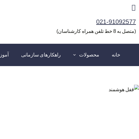
رش
ه
021-91092577
حتوا
(متصل به 8 خط تلفن همراه کارشناسان)
خانه
محصولات
راهکارهای سازمانی
آمو